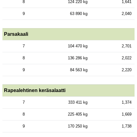
8
124 220 kg
1,641
9
63 890 kg
2,040
Parsakaali
7
104 470 kg
2,701
8
136 286 kg
2,022
9
84 563 kg
2,220
Rapealehtinen keräsalaatti
7
333 411 kg
1,374
8
225 405 kg
1,669
9
170 250 kg
1,738