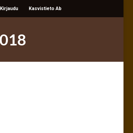
 Kirjaudu
 Kirjaudu
Kasvistieto Ab
Kasvistieto Ab
Search:
Search:
2018