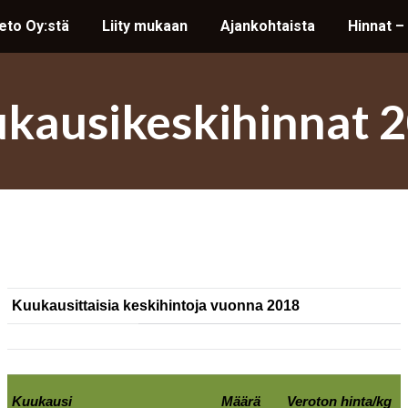
ieto Oy:stä
ieto Oy:stä
Liity mukaan
Liity mukaan
Ajankohtaista
Ajankohtaista
Hinnat –
Hinnat –
kausikeskihinnat 
Kuukausittaisia keskihintoja vuonna 2018
Kuukausi
Määrä
Veroton hinta/kg