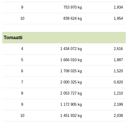
9
753 970 kg
1,934
10
839 624 kg
1,954
Tomaatti
4
1 434 072 kg
2,616
5
1 666 010 kg
1,887
6
1 708 025 kg
1,520
7
2 000 325 kg
0,820
8
2 053 727 kg
1,210
9
1 172 905 kg
2,199
10
1 451 932 kg
2,038