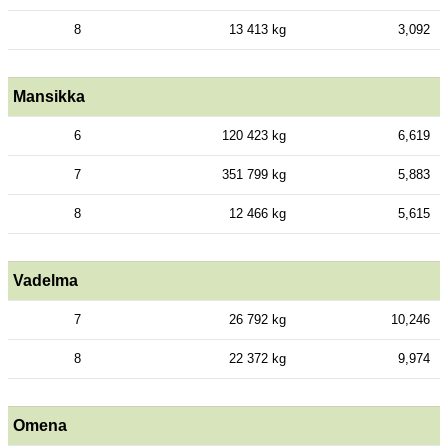
8
13 413 kg
3,092
Mansikka
6
120 423 kg
6,619
7
351 799 kg
5,883
8
12 466 kg
5,615
Vadelma
7
26 792 kg
10,246
8
22 372 kg
9,974
Omena