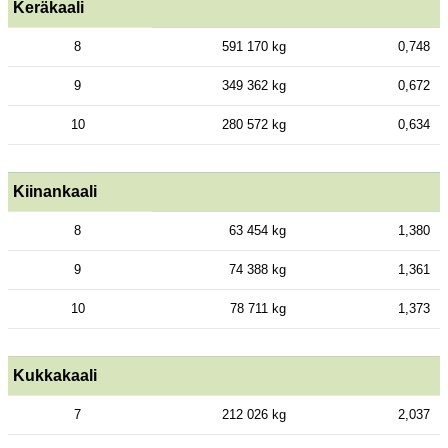
Keräkaali
8
591 170 kg
0,748
9
349 362 kg
0,672
10
280 572 kg
0,634
Kiinankaali
8
63 454 kg
1,380
9
74 388 kg
1,361
10
78 711 kg
1,373
Kukkakaali
7
212 026 kg
2,037