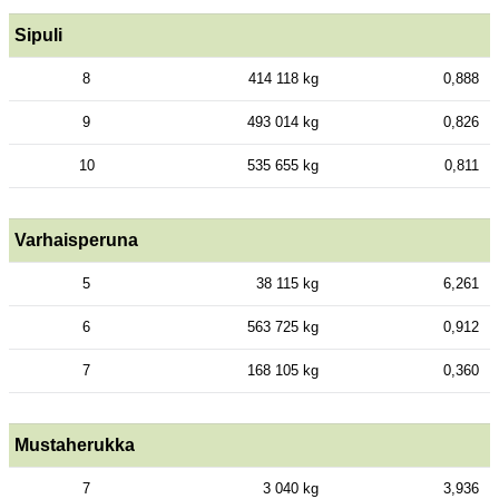
Sipuli
8
414 118 kg
0,888
9
493 014 kg
0,826
10
535 655 kg
0,811
Varhaisperuna
5
38 115 kg
6,261
6
563 725 kg
0,912
7
168 105 kg
0,360
Mustaherukka
7
3 040 kg
3,936