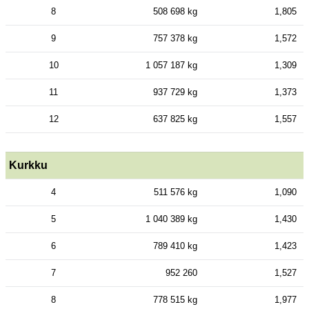
8
508 698 kg
1,805
9
757 378 kg
1,572
10
1 057 187 kg
1,309
11
937 729 kg
1,373
12
637 825 kg
1,557
Kurkku
4
511 576 kg
1,090
5
1 040 389 kg
1,430
6
789 410 kg
1,423
7
952 260
1,527
8
778 515 kg
1,977