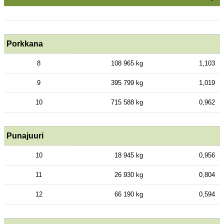
Porkkana
8
108 965 kg
1,103
9
395 799 kg
1,019
10
715 588 kg
0,962
Punajuuri
10
18 945 kg
0,956
11
26 930 kg
0,804
12
66 190 kg
0,594