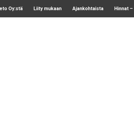
ieto Oy:stä
Liity mukaan
Ajankohtaista
Hinnat –