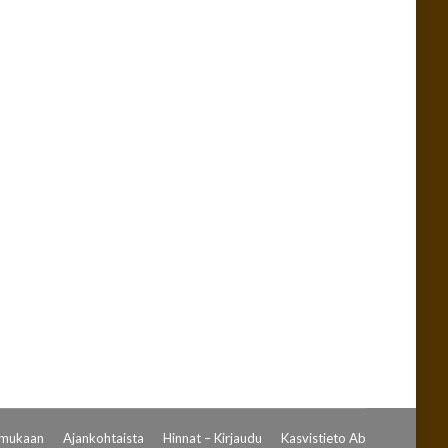
o kesäkuun puolivälistä alkaen, jolloin
vuttaa huippunsa, minkä lisäksi avomaan vadelmat
1500-luvulta lähtien. Vadelman viljely…
y mukaan
Ajankohtaista
Hinnat – Kirjaudu
Kasvistieto Ab