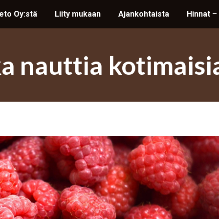
ieto Oy:stä
ieto Oy:stä
Liity mukaan
Liity mukaan
Ajankohtaista
Ajankohtaista
Hinnat –
Hinnat –
a nauttia kotimais