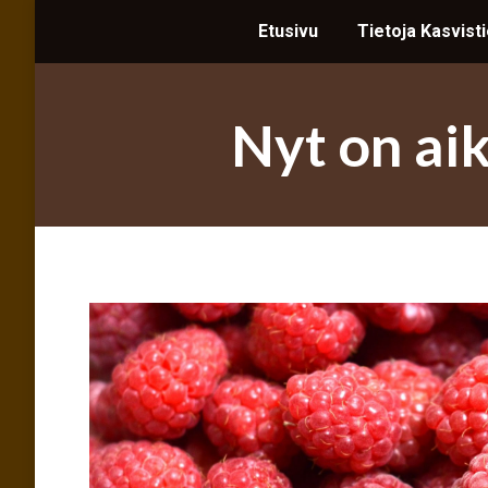
Etusivu
Etusivu
Tietoja Kasvist
Tietoja Kasvist
Nyt on aik