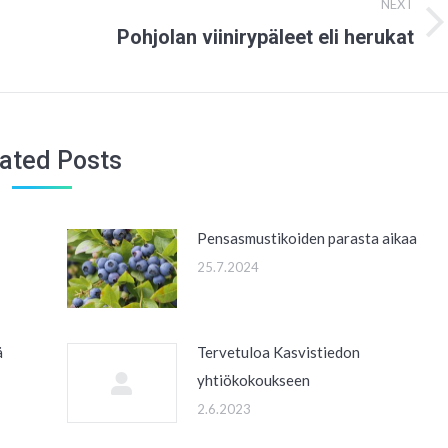
NEXT
Pohjolan viinirypäleet eli herukat
Next
post:
ated Posts
Pensasmustikoiden parasta aikaa
25.7.2024
ä
Tervetuloa Kasvistiedon
yhtiökokoukseen
2.6.2023