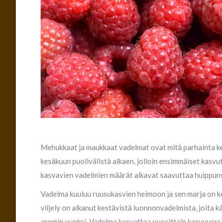
Mehukkaat ja maukkaat vadelmat ovat mitä parhainta k
kesäkuun puolivälistä alkaen, jolloin ensimmäiset kasvu
kasvavien vadelmien määrät alkavat saavuttaa huippuns
Vadelma kuuluu ruusukasvien heimoon ja sen marja on ke
viljely on alkanut kestävistä luonnonvadelmista, joita 
aromin vuoksi. Vadelma kasvattaa vuosittain kasvuverso