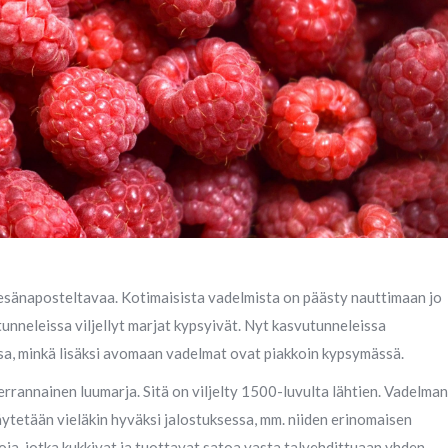
esänaposteltavaa. Kotimaisista vadelmista on päästy nauttimaan jo
tunneleissa viljellyt marjat kypsyivät. Nyt kasvutunneleissa
a, minkä lisäksi avomaan vadelmat ovat piakkoin kypsymässä.
rrannainen luumarja. Sitä on viljelty 1500-luvulta lähtien. Vadelman
käytetään vieläkin hyväksi jalostuksessa, mm. niiden erinomaisen
ja, jotka kukkivat ja tuottavat satoa vasta talvehdittuaan yhden