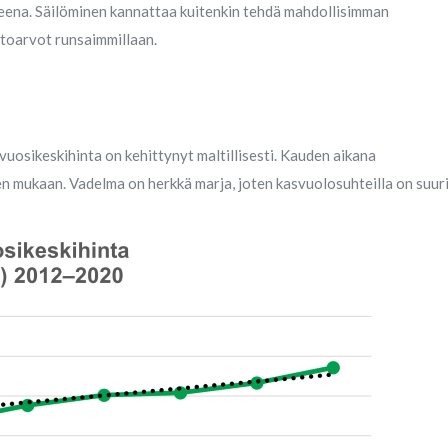
ineena. Säilöminen kannattaa kuitenkin tehdä mahdollisimman
intoarvot runsaimmillaan.
uosikeskihinta on kehittynyt maltillisesti. Kauden aikana
n mukaan. Vadelma on herkkä marja, joten kasvuolosuhteilla on suur