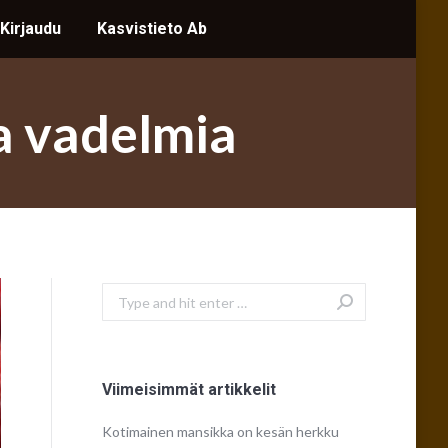
 Kirjaudu
 Kirjaudu
Kasvistieto Ab
Kasvistieto Ab
Search:
Search:
ia vadelmia
Search:
Viimeisimmät artikkelit
Kotimainen mansikka on kesän herkku