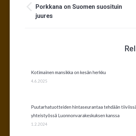
navigation
Porkkana on Suomen suosituin
Previous
juures
post:
Rel
Kotimainen mansikka on kesän herkku
4.6.2025
Puutarhatuotteiden hintaseurantaa tehdään tiiviiss
yhteistyössä Luonnonvarakeskuksen kanssa
1.2.2024