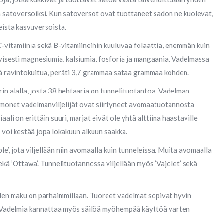
an satoversoiksi. Kun satoversot ovat tuottaneet sadon ne kuolevat,
ista kasvuversoista.
C-vitamiinia sekä B-vitamiineihin kuuluvaa folaattia, enemmän kuin
yisesti magnesiumia, kalsiumia, fosforia ja mangaania. Vadelmassa
ää ravintokuitua, peräti 3,7 grammaa sataa grammaa kohden.
in alalla, josta 38 hehtaaria on tunnelituotantoa. Vadelman
a monet vadelmanviljelijät ovat siirtyneet avomaatuotannosta
ali on erittäin suuri, marjat eivät ole yhtä alttiina haastaville
a voi kestää jopa lokakuun alkuun saakka.
le’, jota viljellään niin avomaalla kuin tunneleissa. Muita avomaalla
 sekä ’Ottawa’. Tunnelituotannossa viljellään myös ’Vajolet’ sekä
iiden maku on parhaimmillaan. Tuoreet vadelmat sopivat hyvin
si. Vadelmia kannattaa myös säilöä myöhempää käyttöä varten