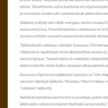
talven. Talvehtineita, satoa tuottavia versoja kutsuta
ja seuraavan vuoden sato saadaan kesän aikana kasvane
Vadelma sisältää vain vähän energiaa, mutta runsaasti 
muissa marjoissa. Kivennäisaineista vadelmassa on erit
on myös erittäin runsaasti vatsan hyvinvoinnille tärke
Tällä hetkellä vadelmaa viljellään Suomessa 350 hehtaar
viljelyssä on tapahtunut selvä rakenteellinen muutos j
tunneliviljelyyn. Tunneliviljelyssä vadelmien satopotentia
sääolosuhteille, minkä lisäksi satokausi alkaa aiemmin j
Suomessa viljeltävistä lajikkeista suosituin on ’Glen Amp
yleisesti viljeltyjä lajikkeita ’Muskoka’, ’Maurin Makea’
’Tulameen’ lajikkeita.
Vadelmat kannattaa nauttia heti tuoreeltaan, jolloin n
jälkiruokiin sekä leivonnaisten täytteeksi ja koristeik