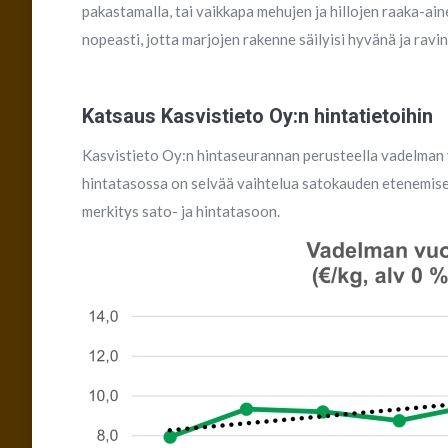
pakastamalla, tai vaikkapa mehujen ja hillojen raaka-a
nopeasti, jotta marjojen rakenne säilyisi hyvänä ja rav
Katsaus Kasvistieto Oy:n hintatietoihin
Kasvistieto Oy:n hintaseurannan perusteella vadelman v
hintatasossa on selvää vaihtelua satokauden etenemise
merkitys sato- ja hintatasoon.