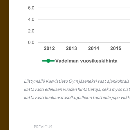
Liittymällä Kasvistieto Oy:n jäseneksi saat ajankohtai
kattavasti edellisen vuoden hintatietoja, sekä myös his
kattavasti kuukausitasolla, joillekin tuotteille jopa vii
Post
PREVIOUS