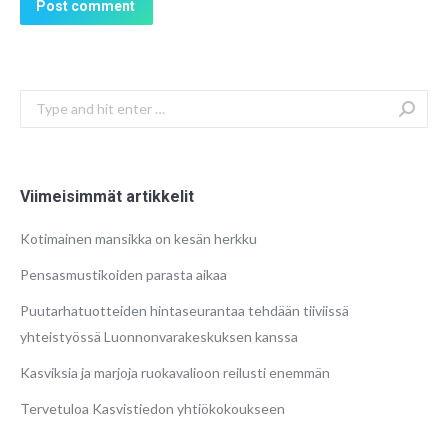
Post comment
Search:
Viimeisimmät artikkelit
Kotimainen mansikka on kesän herkku
Pensasmustikoiden parasta aikaa
Puutarhatuotteiden hintaseurantaa tehdään tiiviissä
yhteistyössä Luonnonvarakeskuksen kanssa
Kasviksia ja marjoja ruokavalioon reilusti enemmän
Tervetuloa Kasvistiedon yhtiökokoukseen