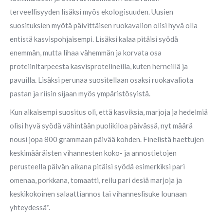
terveellisyyden lisäksi myös ekologisuuden. Uusien
suosituksien myötä päivittäisen ruokavalion olisi hyvä olla
entistä kasvispohjaisempi. Lisäksi kalaa pitäisi syödä
enemmän, mutta lihaa vähemmän ja korvata osa
proteiinitarpeesta kasvisproteiineilla, kuten herneillä ja
pavuilla. Lisäksi perunaa suositellaan osaksi ruokavaliota
pastan ja riisin sijaan myös ympäristösyistä.
Kun aikaisempi suositus oli, että kasviksia, marjoja ja hedelmiä
olisi hyvä syödä vähintään puolikiloa päivässä, nyt määrä
nousi jopa 800 grammaan päivää kohden. Finelistä haettujen
keskimääräisten vihannesten koko- ja annostietojen
perusteella päivän aikana pitäisi syödä esimerkiksi pari
omenaa, porkkana, tomaatti, reilu pari desiä marjoja ja
keskikokoinen salaattiannos tai vihanneslisuke lounaan
yhteydessä*.