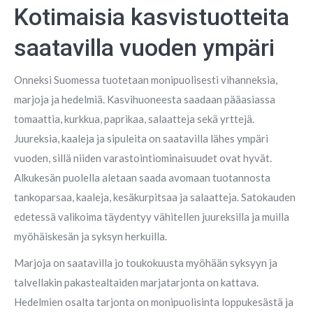
Kotimaisia kasvistuotteita
saatavilla vuoden ympäri
Onneksi Suomessa tuotetaan monipuolisesti vihanneksia,
marjoja ja hedelmiä. Kasvihuoneesta saadaan pääasiassa
tomaattia, kurkkua, paprikaa, salaatteja sekä yrttejä.
Juureksia, kaaleja ja sipuleita on saatavilla lähes ympäri
vuoden, sillä niiden varastointiominaisuudet ovat hyvät.
Alkukesän puolella aletaan saada avomaan tuotannosta
tankoparsaa, kaaleja, kesäkurpitsaa ja salaatteja. Satokauden
edetessä valikoima täydentyy vähitellen juureksilla ja muilla
myöhäiskesän ja syksyn herkuilla.
Marjoja on saatavilla jo toukokuusta myöhään syksyyn ja
talvellakin pakastealtaiden marjatarjonta on kattava.
Hedelmien osalta tarjonta on monipuolisinta loppukesästä ja