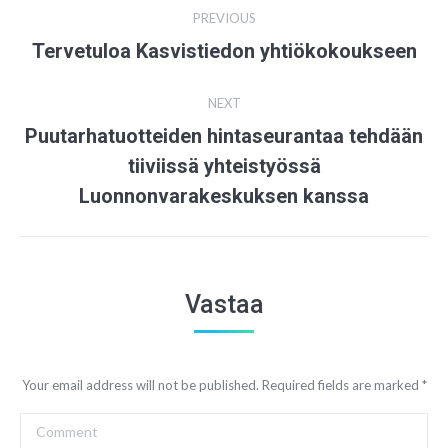
Post
PREVIOUS
navigation
Tervetuloa Kasvistiedon yhtiökokoukseen
Previous
post:
NEXT
Puutarhatuotteiden hintaseurantaa tehdään
tiiviissä yhteistyössä
Next
post:
Luonnonvarakeskuksen kanssa
Vastaa
Your email address will not be published. Required fields are marked
*
Comment