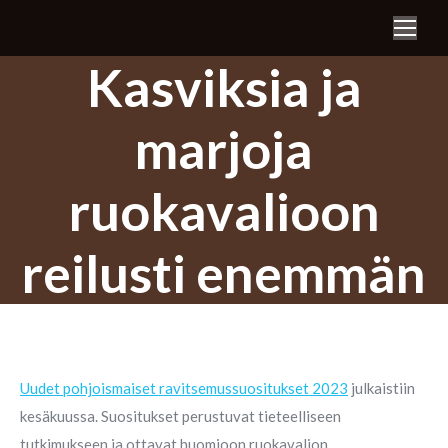
Search:
Kasviksia ja
marjoja
ruokavalioon
reilusti enemmän
Uudet pohjoismaiset ravitsemussuositukset 2023
julkaistiin
kesäkuussa. Suositukset perustuvat tieteelliseen
tutkimukseen ja ottavat huomioon ruokavalion