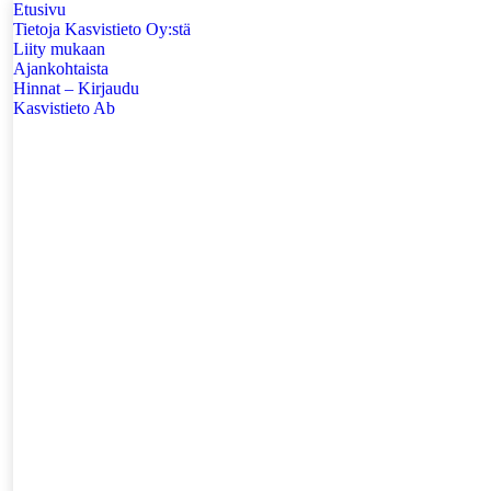
Etusivu
Tietoja Kasvistieto Oy:stä
Liity mukaan
Ajankohtaista
Hinnat – Kirjaudu
Kasvistieto Ab
Search: