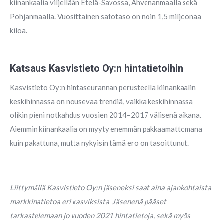
kiinankaalia viljellään Etelä-Savossa, Ahvenanmaalla sekä
Pohjanmaalla. Vuosittainen satotaso on noin 1,5 miljoonaa
kiloa.
Katsaus Kasvistieto Oy:n hintatietoihin
Kasvistieto Oy:n hintaseurannan perusteella kiinankaalin
keskihinnassa on nousevaa trendiä, vaikka keskihinnassa
olikin pieni notkahdus vuosien 2014–2017 välisenä aikana.
Aiemmin kiinankaalia on myyty enemmän pakkaamattomana
kuin pakattuna, mutta nykyisin tämä ero on tasoittunut.
Liittymällä Kasvistieto Oy:n jäseneksi saat aina ajankohtaista
markkinatietoa eri kasviksista. Jäsenenä pääset
tarkastelemaan jo vuoden 2021 hintatietoja, sekä myös