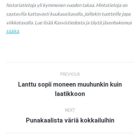
historiatietoja yli kymmenen vuoden takaa. Hintatietoja on
saatavilla kattavasti kuukausitasolla, joillekin tuotteille jopa
viikkotasolla. Lue lisää Kasvistiedosta ja täytä jäsenhakemus
täältä
.
Post
PREVIOUS
navigation
Lanttu sopii moneen muuhunkin kuin
Previous
laatikkoon
post:
NEXT
Punakaalista väriä kokkailuihin
Next
post: