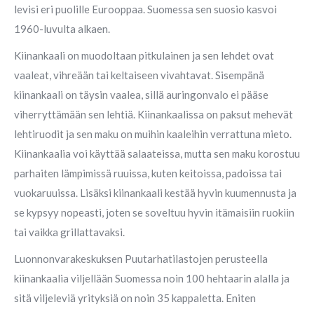
levisi eri puolille Eurooppaa. Suomessa sen suosio kasvoi
1960-luvulta alkaen.
Kiinankaali on muodoltaan pitkulainen ja sen lehdet ovat
vaaleat, vihreään tai keltaiseen vivahtavat. Sisempänä
kiinankaali on täysin vaalea, sillä auringonvalo ei pääse
viherryttämään sen lehtiä. Kiinankaalissa on paksut mehevät
lehtiruodit ja sen maku on muihin kaaleihin verrattuna mieto.
Kiinankaalia voi käyttää salaateissa, mutta sen maku korostuu
parhaiten lämpimissä ruuissa, kuten keitoissa, padoissa tai
vuokaruuissa. Lisäksi kiinankaali kestää hyvin kuumennusta ja
se kypsyy nopeasti, joten se soveltuu hyvin itämaisiin ruokiin
tai vaikka grillattavaksi.
Luonnonvarakeskuksen Puutarhatilastojen perusteella
kiinankaalia viljellään Suomessa noin 100 hehtaarin alalla ja
sitä viljeleviä yrityksiä on noin 35 kappaletta. Eniten