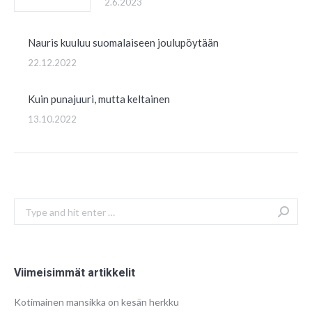
2.6.2023
Nauris kuuluu suomalaiseen joulupöytään
22.12.2022
Kuin punajuuri, mutta keltainen
13.10.2022
Search:
Viimeisimmät artikkelit
Kotimainen mansikka on kesän herkku