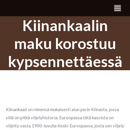
Search:
Kiinankaalin
maku korostuu
kypsennettäessä
Kiinankaali on nimensä mukaisesti alun perin Kiinasta, jossa
sillä on pitkä viljelyhistoria. Euroopassa tätä kasvista on
viljelty vasta 1900-luvulla Keski-Euroopassa, josta sen viljely