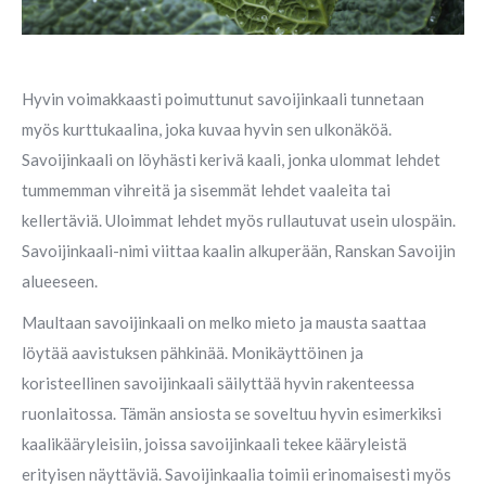
Hyvin voimakkaasti poimuttunut savoijinkaali tunnetaan
myös kurttukaalina, joka kuvaa hyvin sen ulkonäköä.
Savoijinkaali on löyhästi kerivä kaali, jonka ulommat lehdet
tummemman vihreitä ja sisemmät lehdet vaaleita tai
kellertäviä. Uloimmat lehdet myös rullautuvat usein ulospäin.
Savoijinkaali-nimi viittaa kaalin alkuperään, Ranskan Savoijin
alueeseen.
Maultaan savoijinkaali on melko mieto ja mausta saattaa
löytää aavistuksen pähkinää. Monikäyttöinen ja
koristeellinen savoijinkaali säilyttää hyvin rakenteessa
ruonlaitossa. Tämän ansiosta se soveltuu hyvin esimerkiksi
kaalikääryleisiin, joissa savoijinkaali tekee kääryleistä
erityisen näyttäviä. Savoijinkaalia toimii erinomaisesti myös