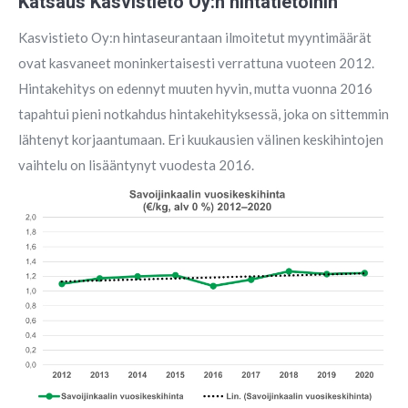
Katsaus Kasvistieto Oy:n hintatietoihin
Kasvistieto Oy:n hintaseurantaan ilmoitetut myyntimäärät
ovat kasvaneet moninkertaisesti verrattuna vuoteen 2012.
Hintakehitys on edennyt muuten hyvin, mutta vuonna 2016
tapahtui pieni notkahdus hintakehityksessä, joka on sittemmin
lähtenyt korjaantumaan. Eri kuukausien välinen keskihintojen
vaihtelu on lisääntynyt vuodesta 2016.