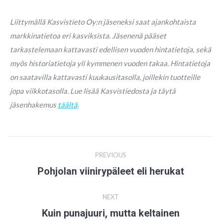
Liittymällä Kasvistieto Oy:n jäseneksi saat ajankohtaista
markkinatietoa eri kasviksista. Jäsenenä pääset
tarkastelemaan kattavasti edellisen vuoden hintatietoja, sekä
myös historiatietoja yli kymmenen vuoden takaa. Hintatietoja
on saatavilla kattavasti kuukausitasolla, joillekin tuotteille
jopa viikkotasolla. Lue lisää Kasvistiedosta ja täytä
jäsenhakemus
täältä
.
Post
PREVIOUS
navigation
Pohjolan viinirypäleet eli herukat
Previous
post:
NEXT
Kuin punajuuri, mutta keltainen
Next