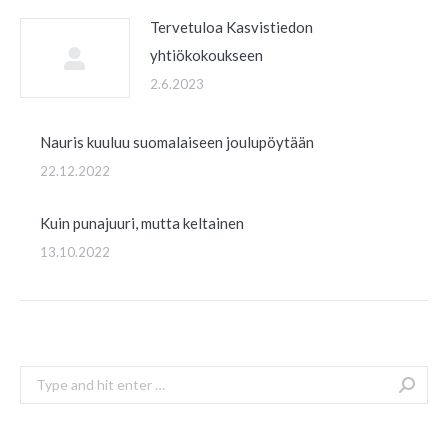
Tervetuloa Kasvistiedon
yhtiökokoukseen
2.6.2023
Nauris kuuluu suomalaiseen joulupöytään
22.12.2022
Kuin punajuuri, mutta keltainen
13.10.2022
Search: