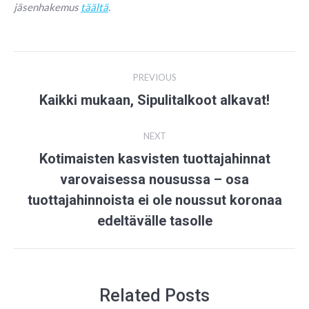
jäsenhakemus
täältä
.
Post
PREVIOUS
navigation
Kaikki mukaan, Sipulitalkoot alkavat!
Previous
post:
NEXT
Kotimaisten kasvisten tuottajahinnat
varovaisessa nousussa – osa
Next
tuottajahinnoista ei ole noussut koronaa
post:
edeltävälle tasolle
Related Posts