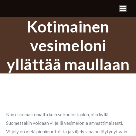
Search:
Kotimainen
vesimeloni
yllättää maullaan
Niin uskomattomalta kuin se kuulostaakin, niin kyllä,
Suomessakin voidaan viljellä vesimelonia ammattimaisesti.
Viljely on vielä pienimuotoista ja viljelytapa on löytynyt vain