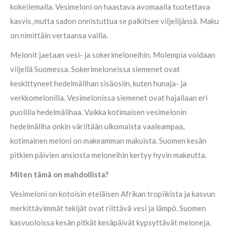
kokeilemalla. Vesimeloni on haastava avomaalla tuotettava
kasvis, mutta sadon onnistuttua se palkitsee viljelijänsä. Maku
on nimittäin vertaansa vailla.
Melonit jaetaan vesi- ja sokerimeloneihin. Molempia voidaan
viljellä Suomessa. Sokerimeloneissa siemenet ovat
keskittyneet hedelmälihan sisäosiin, kuten hunaja- ja
verkkomelonilla. Vesimelonissa siemenet ovat hajallaan eri
puolilla hedelmälihaa. Vaikka kotimaisen vesimelonin
hedelmäliha onkin väriltään ulkomaista vaaleampaa,
kotimainen meloni on makeamman makuista. Suomen kesän
pitkien päivien ansiosta meloneihin kertyy hyvin makeutta.
Miten tämä on mahdollista?
Vesimeloni on kotoisin eteläisen Afrikan tropiikista ja kasvun
merkittävimmät tekijät ovat riittävä vesi ja lämpö. Suomen
kasvuoloissa kesän pitkät kesäpäivät kypsyttävät meloneja,