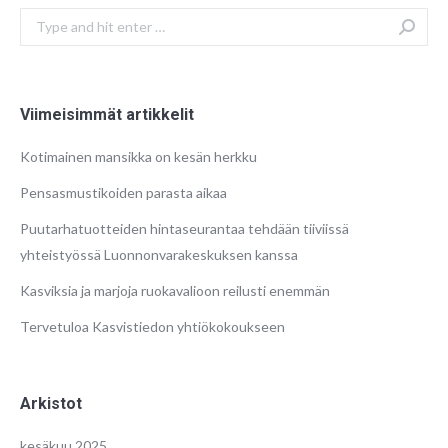
Search:
Viimeisimmät artikkelit
Kotimainen mansikka on kesän herkku
Pensasmustikoiden parasta aikaa
Puutarhatuotteiden hintaseurantaa tehdään tiiviissä
yhteistyössä Luonnonvarakeskuksen kanssa
Kasviksia ja marjoja ruokavalioon reilusti enemmän
Tervetuloa Kasvistiedon yhtiökokoukseen
Arkistot
kesäkuu 2025