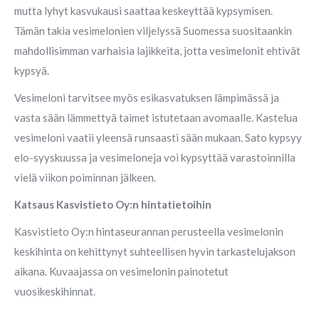
mutta lyhyt kasvukausi saattaa keskeyttää kypsymisen.
Tämän takia vesimelonien viljelyssä Suomessa suositaankin
mahdollisimman varhaisia lajikkeita, jotta vesimelonit ehtivät
kypsyä.
Vesimeloni tarvitsee myös esikasvatuksen lämpimässä ja
vasta sään lämmettyä taimet istutetaan avomaalle. Kastelua
vesimeloni vaatii yleensä runsaasti sään mukaan. Sato kypsyy
elo-syyskuussa ja vesimeloneja voi kypsyttää varastoinnilla
vielä viikon poiminnan jälkeen.
Katsaus Kasvistieto Oy:n hintatietoihin
Kasvistieto Oy:n hintaseurannan perusteella vesimelonin
keskihinta on kehittynyt suhteellisen hyvin tarkastelujakson
aikana. Kuvaajassa on vesimelonin painotetut
vuosikeskihinnat.