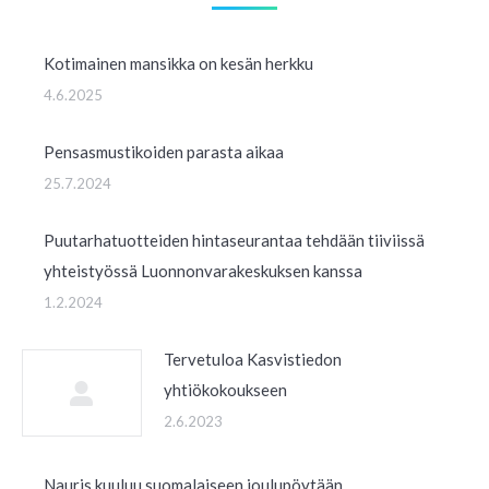
Kotimainen mansikka on kesän herkku
4.6.2025
Pensasmustikoiden parasta aikaa
25.7.2024
Puutarhatuotteiden hintaseurantaa tehdään tiiviissä
yhteistyössä Luonnonvarakeskuksen kanssa
1.2.2024
Tervetuloa Kasvistiedon
yhtiökokoukseen
2.6.2023
Nauris kuuluu suomalaiseen joulupöytään