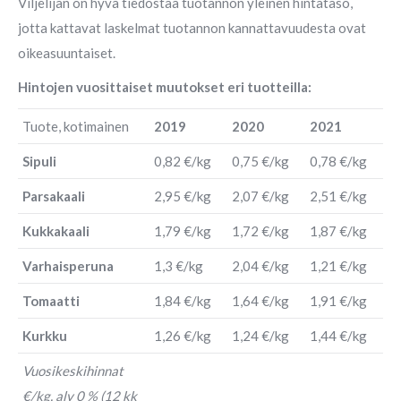
Viljelijän on hyvä tiedostaa tuotannon yleinen hintataso,
jotta kattavat laskelmat tuotannon kannattavuudesta ovat
oikeasuuntaiset.
Hintojen vuosittaiset muutokset eri tuotteilla:
Tuote, kotimainen
2019
2020
2021
Sipuli
0,82 €/kg
0,75 €/kg
0,78 €/kg
Parsakaali
2,95 €/kg
2,07 €/kg
2,51 €/kg
Kukkakaali
1,79 €/kg
1,72 €/kg
1,87 €/kg
Varhaisperuna
1,3 €/kg
2,04 €/kg
1,21 €/kg
Tomaatti
1,84 €/kg
1,64 €/kg
1,91 €/kg
Kurkku
1,26 €/kg
1,24 €/kg
1,44 €/kg
Vuosikeskihinnat
€/kg, alv 0 % (12 kk