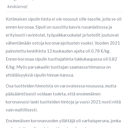
keskiarvo)
Kotimaisen sipulin hinta ei ole noussut sille tasolle, jolla se oli
ennen koronaa. Sipuli on suosittu kasvis ruoanlaitossa ja
erityisesti ravintolat, työpaikkaruokalat ja hotellit joutuivat
vähentämään ostoja koronarajoitusten vuoksi. Vuoden 2021
painotettu keskihinta 12 kuukauden ajalta oli 0,78 €/kg.
Ennen koronaa sipulin tuottajahinta tukkukaupassa oli 0,82
€/kg. Myös parsakaalin tuottajan saamassa hinnassa on
yhtäläisyyksiä sipulin hinnan kanssa.
Osa tuotteiden hinnoista on varovaisessa nousussa, mutta
pääsääntöisesti voidaan todeta, että ensimmäinen
koronavuosi laski tuotteiden hintoja ja vuosi 2021 nosti niitä
vain maltillisesti.
Ensimmäisen koronavuoden yllättäjä oli varhaisperuna, jonka