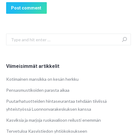
Post comment
Search:
Viimeisimmät artikkelit
Kotimainen mansikka on kesän herkku
Pensasmustikoiden parasta aikaa
Puutarhatuotteiden hintaseurantaa tehdään tiiviissä
yhteistyössä Luonnonvarakeskuksen kanssa
Kasviksia ja marjoja ruokavalioon reilusti enemmän
Tervetuloa Kasvistiedon yhtiökokoukseen