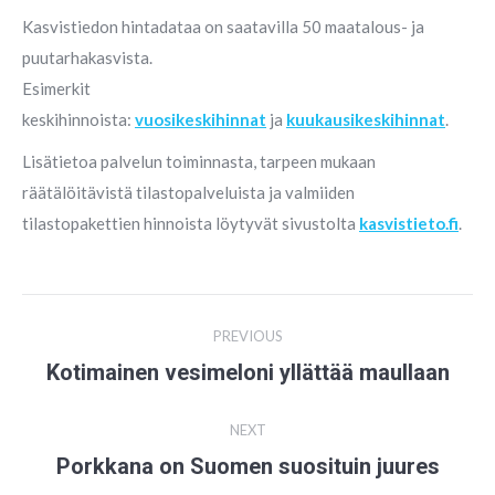
Kasvistiedon hintadataa on saatavilla 50 maatalous- ja
puutarhakasvista.
Esimerkit
keskihinnoista:
vuosikeskihinnat
ja
kuukausikeskihinnat
.
Lisätietoa palvelun toiminnasta, tarpeen mukaan
räätälöitävistä tilastopalveluista ja valmiiden
tilastopakettien hinnoista löytyvät sivustolta
kasvistieto.fi
.
Post
PREVIOUS
navigation
Kotimainen vesimeloni yllättää maullaan
Previous
post:
NEXT
Porkkana on Suomen suosituin juures
Next