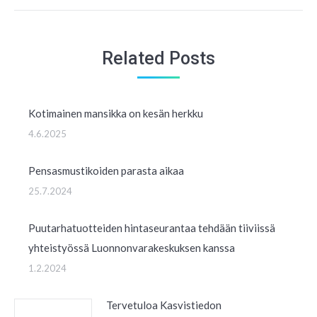
post:
Related Posts
Kotimainen mansikka on kesän herkku
4.6.2025
Pensasmustikoiden parasta aikaa
25.7.2024
Puutarhatuotteiden hintaseurantaa tehdään tiiviissä
yhteistyössä Luonnonvarakeskuksen kanssa
1.2.2024
Tervetuloa Kasvistiedon