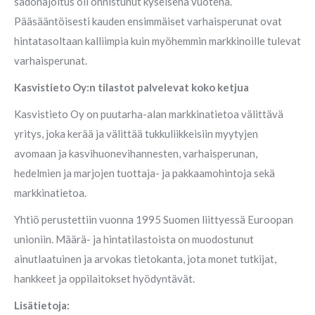
sadonajoitus oli onnistunut kyseisenä vuotena.
Pääsääntöisesti kauden ensimmäiset varhaisperunat ovat
hintatasoltaan kalliimpia kuin myöhemmin markkinoille tulevat
varhaisperunat.
Kasvistieto Oy:n tilastot palvelevat koko ketjua
Kasvistieto Oy on puutarha-alan markkinatietoa välittävä
yritys, joka kerää ja välittää tukkuliikkeisiin myytyjen
avomaan ja kasvihuonevihannesten, varhaisperunan,
hedelmien ja marjojen tuottaja- ja pakkaamohintoja sekä
markkinatietoa.
Yhtiö perustettiin vuonna 1995 Suomen liittyessä Euroopan
unioniin. Määrä- ja hintatilastoista on muodostunut
ainutlaatuinen ja arvokas tietokanta, jota monet tutkijat,
hankkeet ja oppilaitokset hyödyntävät.
Lisätietoja: