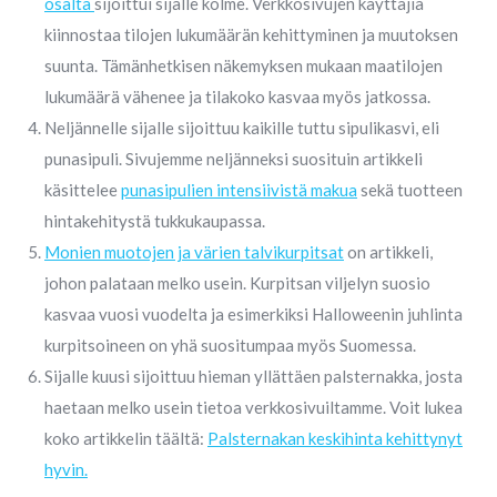
osalta
sijoittui sijalle kolme. Verkkosivujen käyttäjiä
kiinnostaa tilojen lukumäärän kehittyminen ja muutoksen
suunta. Tämänhetkisen näkemyksen mukaan maatilojen
lukumäärä vähenee ja tilakoko kasvaa myös jatkossa.
Neljännelle sijalle sijoittuu kaikille tuttu sipulikasvi, eli
punasipuli. Sivujemme neljänneksi suosituin artikkeli
käsittelee
punasipulien intensiivistä makua
sekä tuotteen
hintakehitystä tukkukaupassa.
Monien muotojen ja värien talvikurpitsat
on artikkeli,
johon palataan melko usein. Kurpitsan viljelyn suosio
kasvaa vuosi vuodelta ja esimerkiksi Halloweenin juhlinta
kurpitsoineen on yhä suositumpaa myös Suomessa.
Sijalle kuusi sijoittuu hieman yllättäen palsternakka, josta
haetaan melko usein tietoa verkkosivuiltamme. Voit lukea
koko artikkelin täältä:
Palsternakan keskihinta kehittynyt
hyvin.