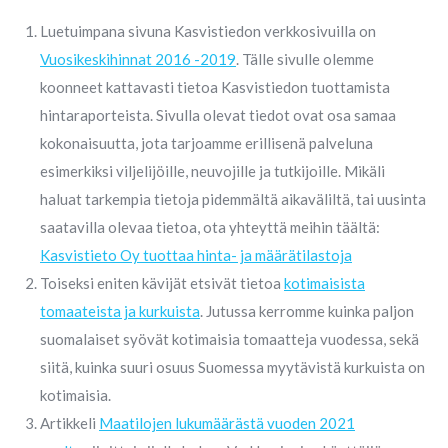
Luetuimpana sivuna Kasvistiedon verkkosivuilla on
Vuosikeskihinnat 2016 -2019
. Tälle sivulle olemme
koonneet kattavasti tietoa Kasvistiedon tuottamista
hintaraporteista. Sivulla olevat tiedot ovat osa samaa
kokonaisuutta, jota tarjoamme erillisenä palveluna
esimerkiksi viljelijöille, neuvojille ja tutkijoille. Mikäli
haluat tarkempia tietoja pidemmältä aikaväliltä, tai uusinta
saatavilla olevaa tietoa, ota yhteyttä meihin täältä:
Kasvistieto Oy tuottaa hinta- ja määrätilastoja
Toiseksi eniten kävijät etsivät tietoa
kotimaisista
tomaateista ja kurkuista
. Jutussa kerromme kuinka paljon
suomalaiset syövät kotimaisia tomaatteja vuodessa, sekä
siitä, kuinka suuri osuus Suomessa myytävistä kurkuista on
kotimaisia.
Artikkeli
Maatilojen lukumäärästä vuoden 2021