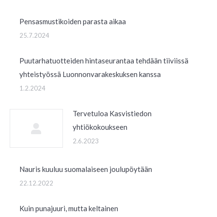
Pensasmustikoiden parasta aikaa
25.7.2024
Puutarhatuotteiden hintaseurantaa tehdään tiiviissä
yhteistyössä Luonnonvarakeskuksen kanssa
1.2.2024
Tervetuloa Kasvistiedon
yhtiökokoukseen
2.6.2023
Nauris kuuluu suomalaiseen joulupöytään
22.12.2022
Kuin punajuuri, mutta keltainen