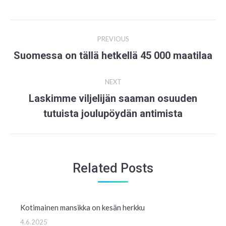
Post
PREVIOUS
navigation
Suomessa on tällä hetkellä 45 000 maatilaa
Previous
post:
NEXT
Laskimme viljelijän saaman osuuden
Next
tutuista joulupöydän antimista
post:
Related Posts
Kotimainen mansikka on kesän herkku
4.6.2025